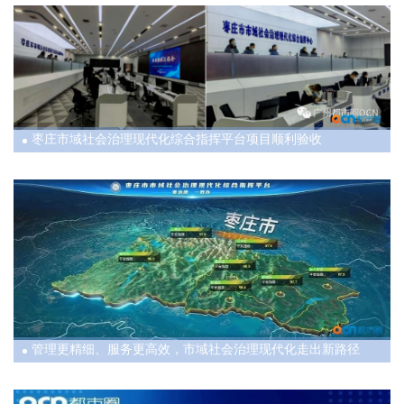
了以“雪亮工程”指挥中心为中枢，集地面监控、车载布
控、无人机巡控、网格查控等功能于一体的立体联动指
挥体系。全市共配备车载布控球51套，无人机25架，网
格终端4260余部，市域社会治理智能化水平大大提升。
往期回顾
枣庄市域社会治理现代化综合指挥平台项目顺利验收