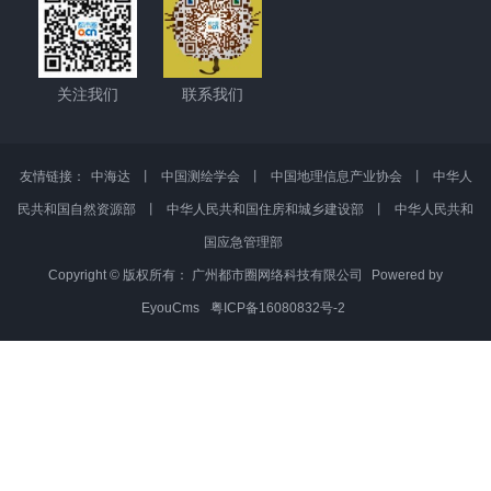
试用吧
电话 :020-28688777、13902327958
邮箱 : partner@gisocn.com
地址 : 广东省广州市番禺区中海达卫星导航技术总部大楼
关注我们
联系我们
友情链接：
中海达
丨
中国测绘学会
丨
中国地理信息产业协会
丨
中华人