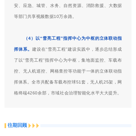
领导小组成员单位、60个区（市）直综治维稳重点单
位、100%的镇街、100%的村（社区）、100%的网
格。
（2）分层级整合各级各部门建设的视频监控资
源，打造全市视频共享“资源池”，
具备10万路联网接入
能力，已联网接入2.7万余路。按照“应享尽享”原则，通
过签订共享协议，市委政法委已累计向组织、网信、公
安、应急、城管、水务、自然资源、消防救援、大数据
等部门共享视频数据10万余路。
（4）以“雪亮工程”指挥中心为中枢的立体联动指
挥体系。
建设在“雪亮工程”建设实践中，逐步总结形成