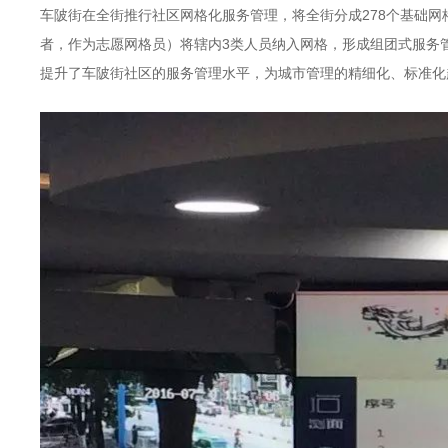
车陂街在全街推行社区网格化服务管理，将全街分成278个基础网格，
者，作为志愿网格员）将辖内3类人员纳入网格，形成组团式服务管
提升了车陂街社区的服务管理水平，为城市管理的精细化、标准化