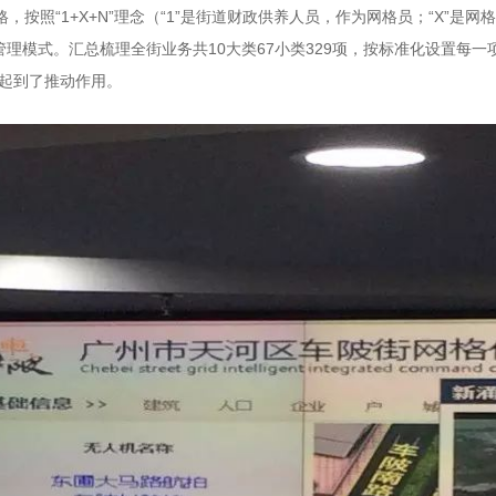
按照“1+X+N”理念（“1”是街道财政供养人员，作为网格员；“X”是
理模式。汇总梳理全街业务共10大类67小类329项，按标准化设置每一
起到了推动作用。